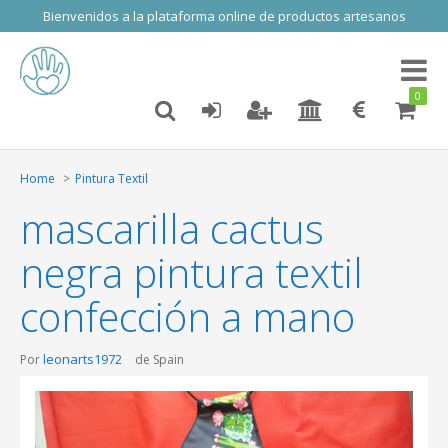
Bienvenidos a la plataforma online de productos artesanos
Toggl
naviga
0
Home
Pintura Textil
mascarilla cactus
negra pintura textil
confección a mano
leonarts1972
Por
de Spain