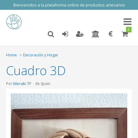
Bienvenidos a la plataforma online de productos artesanos
Toggl
naviga
0
Home
Decoración y Hogar
Cuadro 3D
Meraki TF
Por
de Spain