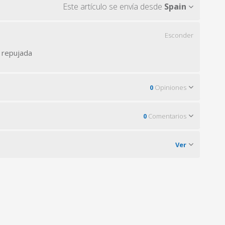
Este artículo se envía desde
Spain
Esconder
 repujada
0
Opiniones
0
Comentarios
Ver