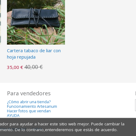
Cartera tabaco de liar con
hoja repujada
40,00 €
35,00 €
Para vendedores
¿Cómo abrir una tienda?
Funcionamiento Artesanum
Hacer fotos que vendan
AYUDA
dor para ayudar a hacer este sitio web mejor. Puede cambiar la
lítica de privacidad
Cookies
omento. De lo contrario,entenderemos que estás de acuerdo.