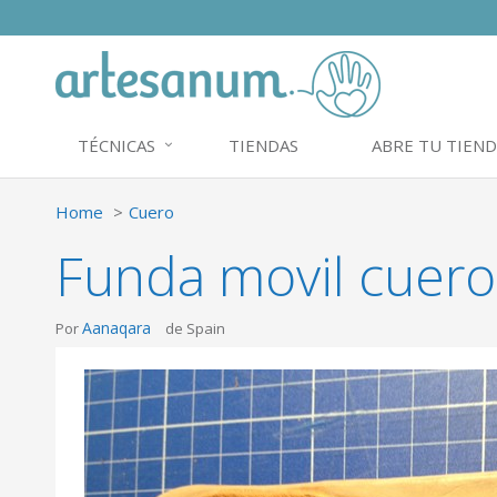
TÉCNICAS
TIENDAS
ABRE TU TIEND
Home
Cuero
Funda movil cuero
Aanaqara
Por
de Spain