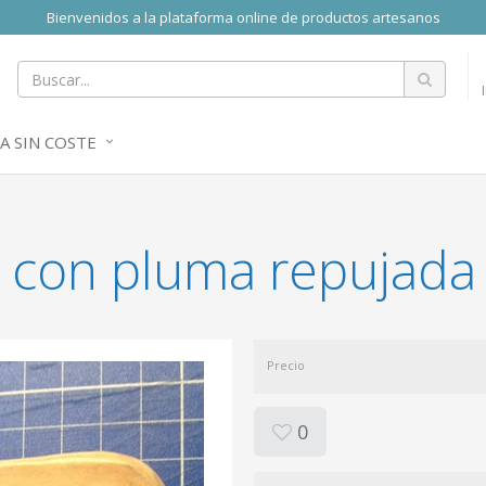
Bienvenidos a la plataforma online de productos artesanos
A SIN COSTE
 con pluma repujada
Precio
0