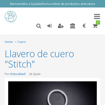
Bienvenidos a la plataforma online de productos artesanos
Toggl
naviga
0
Home
Cuero
Llavero de cuero
"Stitch"
ArtesaNad'
Por
de Spain