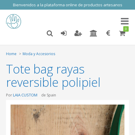
Bienvenidos a la plataforma online de productos artesanos
Toggl
naviga
0
Home
Moda y Accesorios
Tote bag rayas
reversible polipiel
LAIA CUSTOM
Por
de Spain