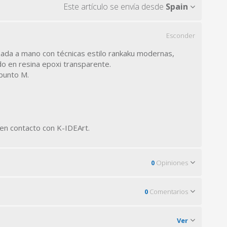
Este artículo se envía desde
Spain
Esconder
lizada a mano con técnicas estilo rankaku modernas,
o en resina epoxi transparente.
 punto M.
 en contacto con K-IDEArt.
0
Opiniones
0
Comentarios
Ver