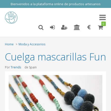
Bienvenidos a la plataforma online de productos artesanos
Toggl
naviga
0
Home
Moda y Accesorios
Cuelga mascarillas Fun
Trends
Por
de Spain