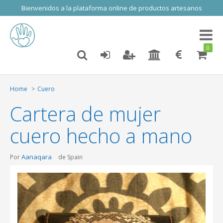
Bienvenidos a la plataforma online de productos artesanos
Toggl
naviga
0
Home
Cuero
Cartera de mujer
cuero hecho a mano
Aanaqara
Por
de Spain