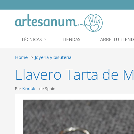
TÉCNICAS
TIENDAS
ABRE TU TIEND
Home
Joyería y bisutería
Llavero Tarta de 
Kiridok
Por
de Spain