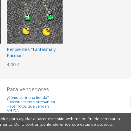
Pendientes "Fantasma y
Pacman"
4,00 €
Para vendedores
¿Cómo abrir una tienda?
Funcionamiento Artesanum
Hacer fotos que vendan
AYUDA
dor para ayudar a hacer este sitio web mejor. Puede cambiar la
lítica de privacidad
Cookies
omento. De lo contrario,entenderemos que estás de acuerdo.