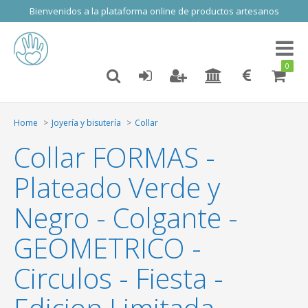
Bienvenidos a la plataforma online de productos artesanos
Toggl
naviga
0
Home
Joyería y bisutería
Collar
Collar FORMAS -
Plateado Verde y
Negro - Colgante -
GEOMETRICO -
Circulos - Fiesta -