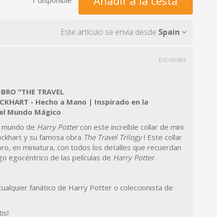
Añadir a la cesta
Este artículo se envía desde
Spain
Esconder
IBRO "THE TRAVEL
KHART - Hecho a Mano | Inspirado en la
 el Mundo Mágico
el mundo de
Harry Potter
con este increíble collar de mini
Lockhart y su famosa obra
The Travel Trilogy
! Este collar
ibro, en miniatura, con todos los detalles que recuerdan
go egocéntrico de las películas de
Harry Potter
.
ualquier fanático de Harry Potter o coleccionista de
is!