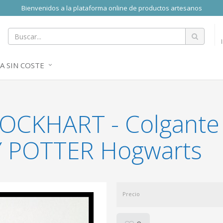
Bienvenidos a la plataforma online de productos artesanos
A SIN COSTE
LOCKHART - Colgant
RY POTTER Hogwarts
Precio