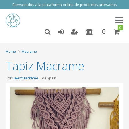
Bienvenidos a la plataforma online de productos artesanos
Toggl
naviga
0
Home
Macrame
Tapiz Macrame
BeArtMacrame
Por
de Spain