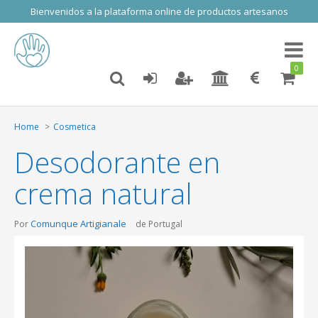
Bienvenidos a la plataforma online de productos artesanos
Toggl
naviga
0
Home
Cosmetica
Desodorante en
crema natural
Comunque Artigianale
Por
de Portugal