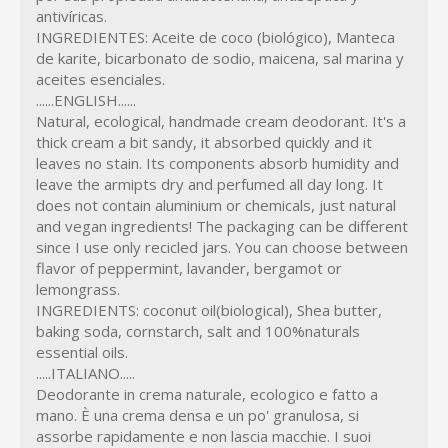
antivíricas.
INGREDIENTES: Aceite de coco (biológico), Manteca
de karite, bicarbonato de sodio, maicena, sal marina y
aceites esenciales.
......ENGLISH......
Natural, ecological, handmade cream deodorant. It's a
thick cream a bit sandy, it absorbed quickly and it
leaves no stain. Its components absorb humidity and
leave the armipts dry and perfumed all day long. It
does not contain aluminium or chemicals, just natural
and vegan ingredients! The packaging can be different
since I use only recicled jars. You can choose between
flavor of peppermint, lavander, bergamot or
lemongrass.
INGREDIENTS: coconut oil(biological), Shea butter,
baking soda, cornstarch, salt and 100%naturals
essential oils.
.....ITALIANO.....
Deodorante in crema naturale, ecologico e fatto a
mano. È una crema densa e un po' granulosa, si
assorbe rapidamente e non lascia macchie. I suoi