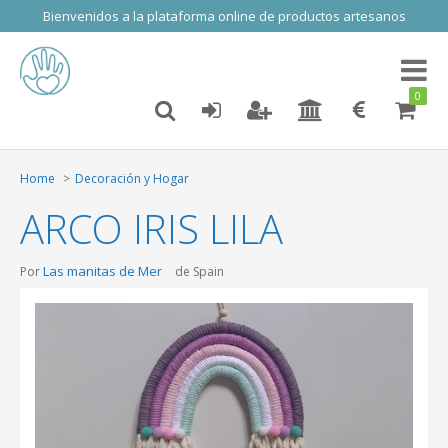
Bienvenidos a la plataforma online de productos artesanos
Toggl
naviga
0
Home
Decoración y Hogar
ARCO IRIS LILA
Las manitas de Mer
Por
de Spain