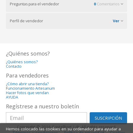
Preguntas para el vendedor
0
Comentarios
Perfil de vendedor
Ver
¿Quiénes somos?
¿Quiénes somos?
Contacto
Para vendedores
¿Cómo abrir una tienda?
Funcionamiento Artesanum
Hacer fotos que vendan
AYUDA
Regístrese a nuestro boletín
SUSCRIPCIÓN
Copyright © 2016 Castelltort Ldt. All rights reserved.
Hemos colocado las cookies en su ordenador para ayudar a
Términos y condiciones
Política de privacidad
Cookies