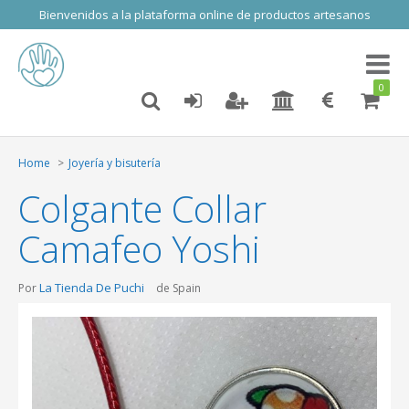
Bienvenidos a la plataforma online de productos artesanos
Toggl
naviga
0
Home
Joyería y bisutería
Colgante Collar
Camafeo Yoshi
La Tienda De Puchi
Por
de Spain