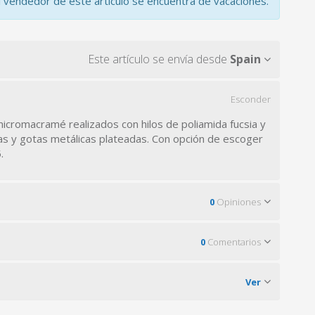
l vendedor de este artículo se encuentra de vacaciones.
Este artículo se envía desde
Spain
Esconder
icromacramé realizados con hilos de poliamida fucsia y
as y gotas metálicas plateadas. Con opción de escoger
.
0
Opiniones
0
Comentarios
Ver