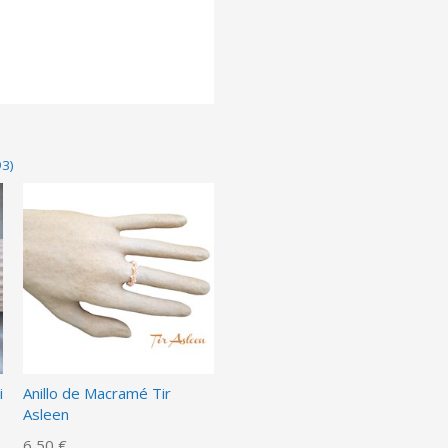
93)
i
Anillo de Macramé Tir
Asleen
6,50 €