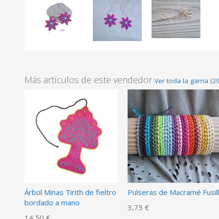
Más artículos de este vendedor
Ver toda la gama (2
Árbol Minas Tirith de fieltro
Pulseras de Macramé Fusill
bordado a mano
3,75 €
14,50 €