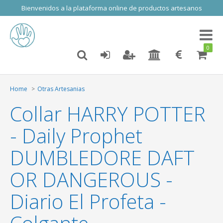
Bienvenidos a la plataforma online de productos artesanos
Toggl
naviga
0
Home
Otras Artesanias
Collar HARRY POTTER
- Daily Prophet
DUMBLEDORE DAFT
OR DANGEROUS -
Diario El Profeta -