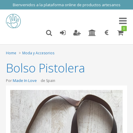
Bienvenidos a la plataforma online de productos artesanos
Toggl
naviga
0
Home
Moda y Accesorios
Bolso Pistolera
Made In Love
Por
de Spain