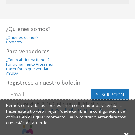
¿Quiénes somos?
¿Quiénes somos?
Contacto
Para vendedores
¿Cómo abrir una tienda?
Funcionamiento Artesanum
Hacer fotos que vendan
AYUDA
Regístrese a nuestro boletín
SUSCRIPCIÓN
Copyright © 2016 Castelltort Ldt. All rights reserved.
Hemos colocado las cookies en su ordenador para ayudar a
Términos y condiciones
Política de privacidad
Cookies
hacer este sitio web mejor. Puede cambiar la configuración de
POWERED
cookies en cualquier momento. De lo contrario,entenderemos
BY
que estás de acuerdo.