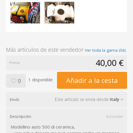
Más artículos de este vendedor
Ver toda la gama (56)
40,00 €
Precio
Añadir a la cesta
1 disponible
0
Este artículo se envía desde
Italy
Envío
Descripción
Esconder
Modellino auto 500 di ceramica,
- uso: salva denaro ma può essere anche un grazioso