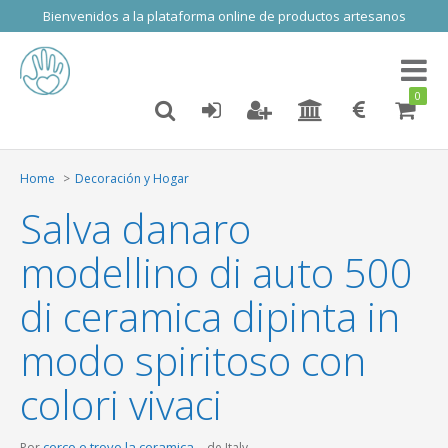
Bienvenidos a la plataforma online de productos artesanos
Toggl
naviga
0
Home
Decoración y Hogar
Salva danaro
modellino di auto 500
di ceramica dipinta in
modo spiritoso con
colori vivaci
cerco e trovo la ceramica
Por
de Italy