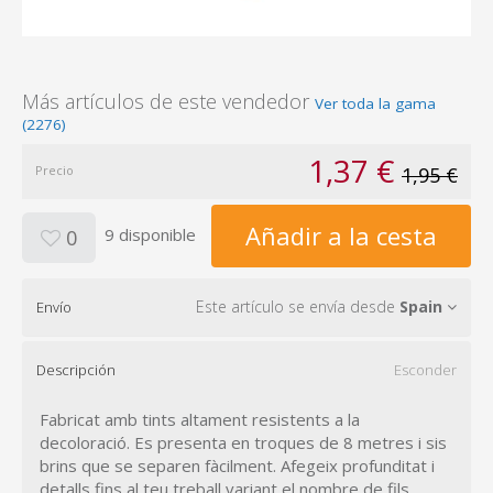
Más artículos de este vendedor
Ver toda la gama
(2276)
1,37 €
Precio
1,95 €
Añadir a la cesta
9 disponible
0
Este artículo se envía desde
Spain
Envío
Descripción
Esconder
Fabricat amb tints altament resistents a la
decoloració. Es presenta en troques de 8 metres i sis
brins que se separen fàcilment. Afegeix profunditat i
detalls fins al teu treball variant el nombre de fils