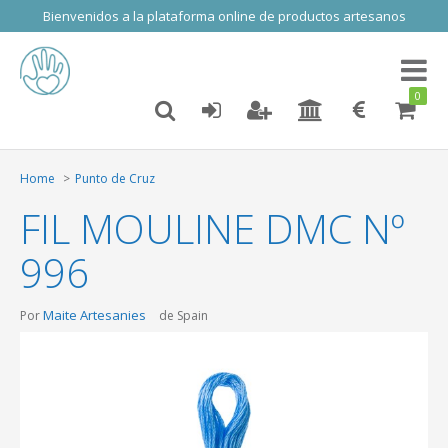
Bienvenidos a la plataforma online de productos artesanos
Toggl
naviga
0
Home
Punto de Cruz
FIL MOULINE DMC Nº
996
Maite Artesanies
Por
de Spain