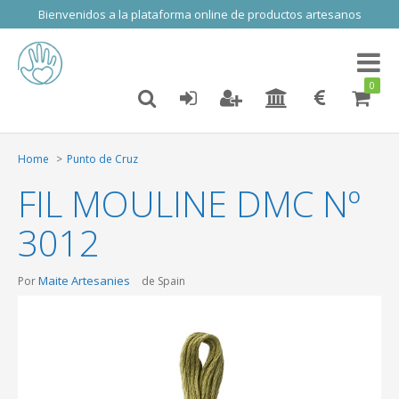
Bienvenidos a la plataforma online de productos artesanos
Toggl
naviga
0
Home
Punto de Cruz
FIL MOULINE DMC Nº
3012
Maite Artesanies
Por
de Spain