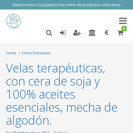
Bienvenidos a la plataforma online de productos artesanos
Toggl
naviga
0
Home
Otras Artesanias
Velas terapéuticas,
con cera de soja y
100% aceites
esenciales, mecha de
algodón.
Platt Barcelona 1927
Por
de Spain