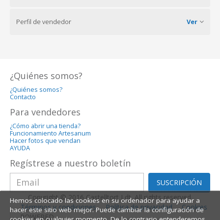
Perfil de vendedor
Ver
¿Quiénes somos?
¿Quiénes somos?
Contacto
Para vendedores
¿Cómo abrir una tienda?
Funcionamiento Artesanum
Hacer fotos que vendan
AYUDA
Regístrese a nuestro boletín
SUSCRIPCIÓN
Copyright © 2016 Castelltort Ldt. All rights reserved.
Hemos colocado las cookies en su ordenador para ayudar a
Términos y condiciones
Política de privacidad
Cookies
hacer este sitio web mejor. Puede cambiar la configuración de
POWERED
cookies en cualquier momento. De lo contrario,entenderemos