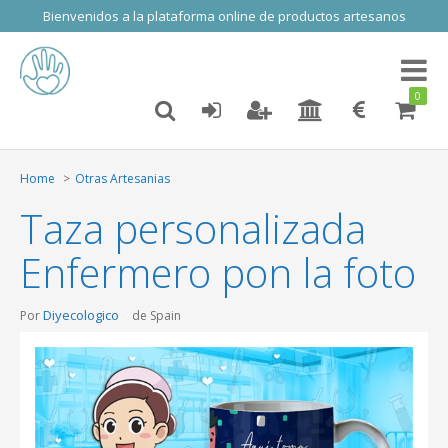
Bienvenidos a la plataforma online de productos artesanos
Toggl
naviga
0
Home
Otras Artesanias
Taza personalizada
Enfermero pon la foto
Diyecologico
Por
de Spain