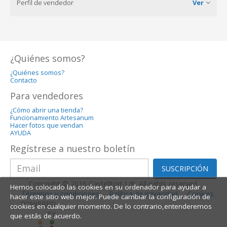
Perfil de vendedor
Ver
¿Quiénes somos?
¿Quiénes somos?
Contacto
Para vendedores
¿Cómo abrir una tienda?
Funcionamiento Artesanum
Hacer fotos que vendan
AYUDA
Regístrese a nuestro boletín
SUSCRIPCIÓN
Copyright © 2016 Castelltort Ldt. All rights reserved.
Hemos colocado las cookies en su ordenador para ayudar a
Términos y condiciones
Política de privacidad
Cookies
hacer este sitio web mejor. Puede cambiar la configuración de
POWERED
cookies en cualquier momento. De lo contrario,entenderemos
BY
que estás de acuerdo.