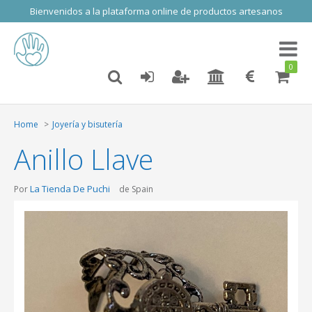
Bienvenidos a la plataforma online de productos artesanos
Toggl
naviga
0
Home
Joyería y bisutería
Anillo Llave
La Tienda De Puchi
Por
de Spain