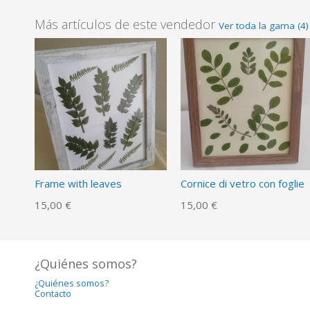
Más artículos de este vendedor
Ver toda la gama (4)
Frame with leaves
Cornice di vetro con foglie
15,00 €
15,00 €
¿Quiénes somos?
¿Quiénes somos?
Contacto