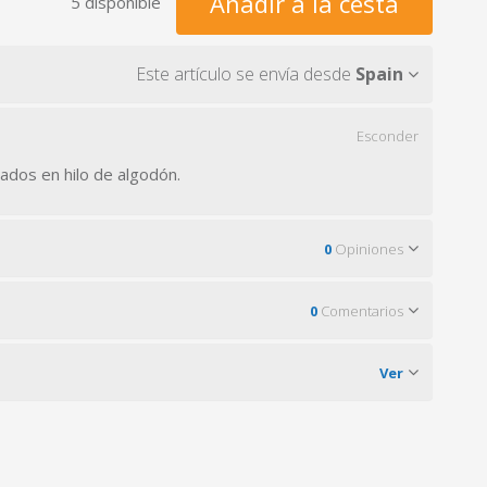
Añadir a la cesta
5 disponible
Este artículo se envía desde
Spain
Esconder
ados en hilo de algodón.
0
Opiniones
0
Comentarios
Ver