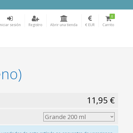
0
Iniciar sesión
Registro
Abrir una tienda
€ EUR
Carrito
eno)
11,95 €