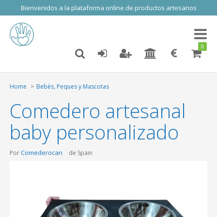
Bienvenidos a la plataforma online de productos artesanos
Toggl
naviga
0
Home
Bebés, Peques y Mascotas
Comedero artesanal
baby personalizado
Comederocan
Por
de Spain