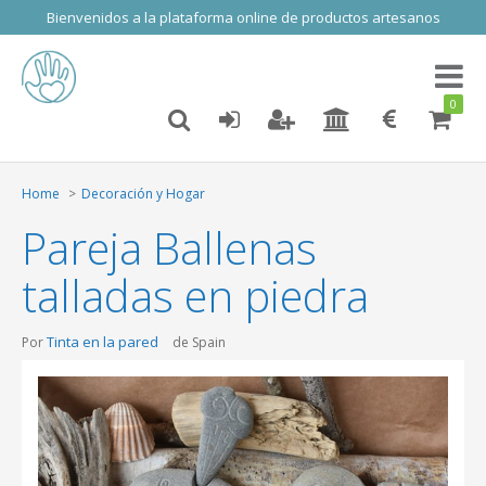
Bienvenidos a la plataforma online de productos artesanos
Toggl
naviga
0
Home
Decoración y Hogar
Pareja Ballenas
talladas en piedra
Tinta en la pared
Por
de Spain