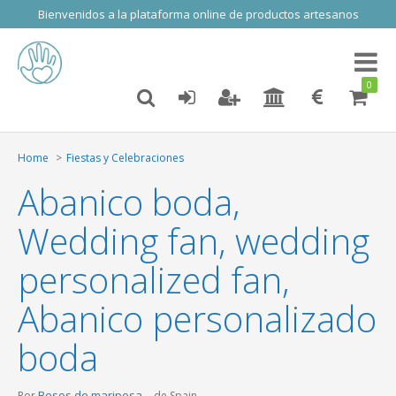
Bienvenidos a la plataforma online de productos artesanos
Toggl
naviga
0
Home
Fiestas y Celebraciones
Abanico boda,
Wedding fan, wedding
personalized fan,
Abanico personalizado
boda
Besos de mariposa
Por
de Spain