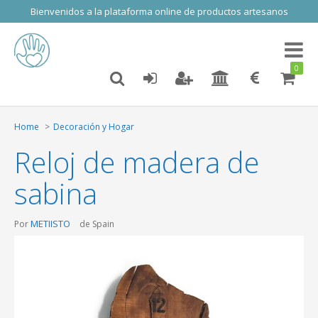
Bienvenidos a la plataforma online de productos artesanos
Toggl
naviga
0
Home
Decoración y Hogar
Reloj de madera de
sabina
METIISTO
Por
de Spain