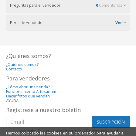
Preguntas para el vendedor
0
Comentarios
Perfil de vendedor
Ver
¿Quiénes somos?
¿Quiénes somos?
Contacto
Para vendedores
¿Cómo abrir una tienda?
Funcionamiento Artesanum
Hacer fotos que vendan
AYUDA
Regístrese a nuestro boletín
SUSCRIPCIÓN
Copyright © 2016 Castelltort Ldt. All rights reserved.
Hemos colocado las cookies en su ordenador para ayudar a