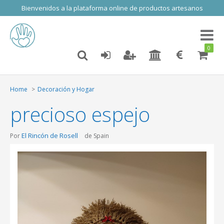
Bienvenidos a la plataforma online de productos artesanos
Toggl
naviga
0
Home
Decoración y Hogar
precioso espejo
El Rincón de Rosell
Por
de Spain