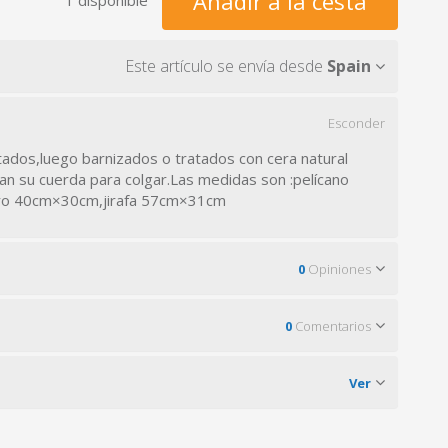
Añadir a la cesta
Este artículo se envía desde
Spain
Esconder
tados,luego barnizados o tratados con cera natural
an su cuerda para colgar.Las medidas son :pelícano
ro 40cm×30cm,jirafa 57cm×31cm
0
Opiniones
0
Comentarios
Ver