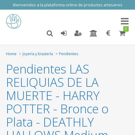
Bienvenidos a la plataforma online de productos artesanos
Toggl
naviga
0
Home
Joyería y bisutería
Pendientes
Pendientes LAS
RELIQUIAS DE LA
MUERTE - HARRY
POTTER - Bronce o
Plata - DEATHLY