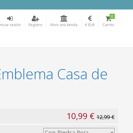
0
Iniciar sesión
Registro
Abrir una tienda
€ EUR
Carrito
 Emblema Casa de
10,99 €
12,99 €