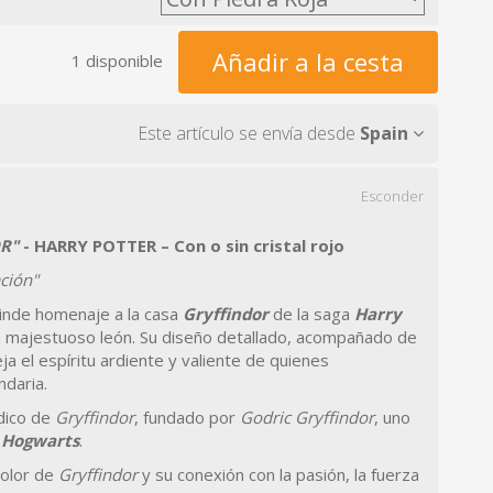
Añadir a la cesta
1 disponible
Este artículo se envía desde
Spain
Esconder
R"
- HARRY POTTER – Con o sin cristal rojo
ación"
rinde homenaje a la casa
Gryffindor
de la saga
Harry
n majestuoso león. Su diseño detallado, acompañado de
leja el espíritu ardiente y valiente de quienes
ndaria.
ldico de
Gryffindor
, fundado por
Godric Gryffindor
, uno
e
Hogwarts
.
 color de
Gryffindor
y su conexión con la pasión, la fuerza