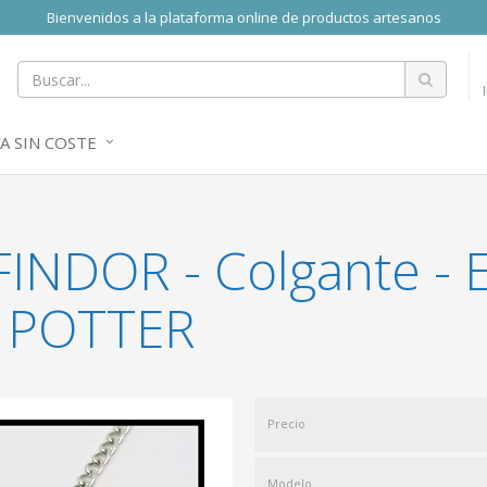
Bienvenidos a la plataforma online de productos artesanos
A SIN COSTE
FINDOR - Colgante -
Y POTTER
Precio
Modelo