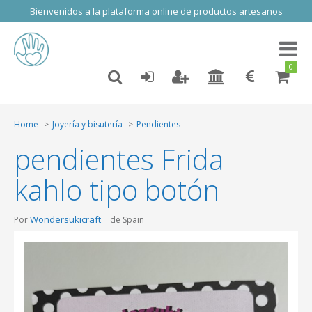
Bienvenidos a la plataforma online de productos artesanos
Toggl
naviga
0
Home
Joyería y bisutería
Pendientes
pendientes Frida
kahlo tipo botón
Wondersukicraft
Por
de Spain