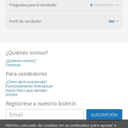
Preguntas para el vendedor
0
Comentarios
Perfil de vendedor
Ver
¿Quiénes somos?
¿Quiénes somos?
Contacto
Para vendedores
¿Cómo abrir una tienda?
Funcionamiento Artesanum
Hacer fotos que vendan
AYUDA
Regístrese a nuestro boletín
SUSCRIPCIÓN
Copyright © 2016 Castelltort Ldt. All rights reserved.
Hemos colocado las cookies en su ordenador para ayudar a