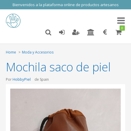
Bienvenidos a la plataforma online de productos artesanos
Toggl
naviga
0
Home
Moda y Accesorios
Mochila saco de piel
HobbyPiel
Por
de Spain