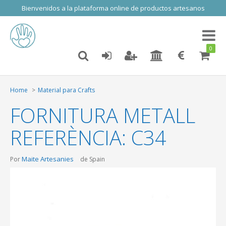
Bienvenidos a la plataforma online de productos artesanos
Toggl
naviga
0
Home
Material para Crafts
FORNITURA METALL
REFERÈNCIA: C34
Maite Artesanies
Por
de Spain