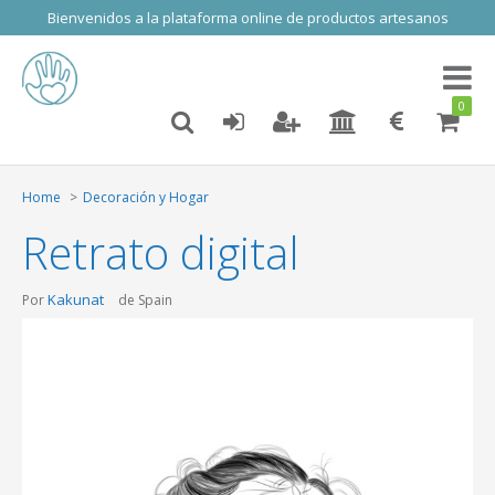
Bienvenidos a la plataforma online de productos artesanos
Toggl
naviga
0
Home
Decoración y Hogar
Retrato digital
Kakunat
Por
de Spain