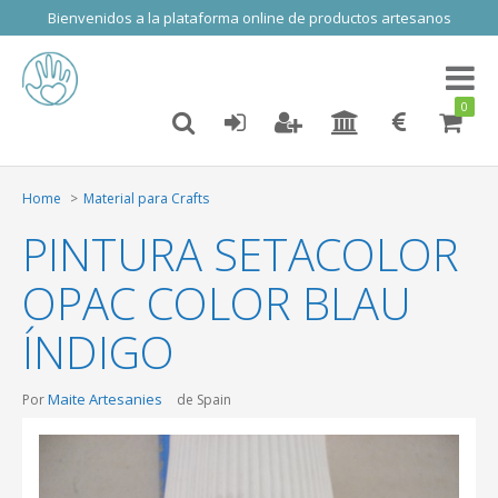
Bienvenidos a la plataforma online de productos artesanos
Toggl
naviga
0
Home
Material para Crafts
PINTURA SETACOLOR
OPAC COLOR BLAU
ÍNDIGO
Maite Artesanies
Por
de Spain