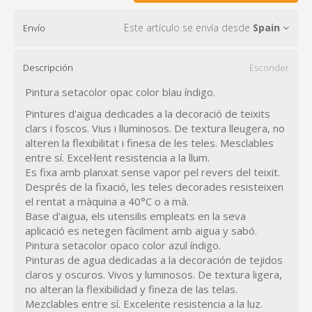
Este artículo se envía desde
Spain
Envío
Descripción
Esconder
Pintura setacolor opac color blau índigo.
Pintures d'aigua dedicades a la decoració de teixits
clars i foscos. Vius i lluminosos. De textura lleugera, no
alteren la flexibilitat i finesa de les teles. Mesclables
entre sí. Excel·lent resistencia a la llum.
Es fixa amb planxat sense vapor pel revers del teixit.
Després de la fixació, les teles decorades resisteixen
el rentat a màquina a 40°C o a mà.
Base d'aigua, els utensilis empleats en la seva
aplicació es netegen fàcilment amb aigua y sabó.
Pintura setacolor opaco color azul índigo.
Pinturas de agua dedicadas a la decoración de tejidos
claros y oscuros. Vivos y luminosos. De textura ligera,
no alteran la flexibilidad y fineza de las telas.
Mezclables entre sí. Excelente resistencia a la luz.