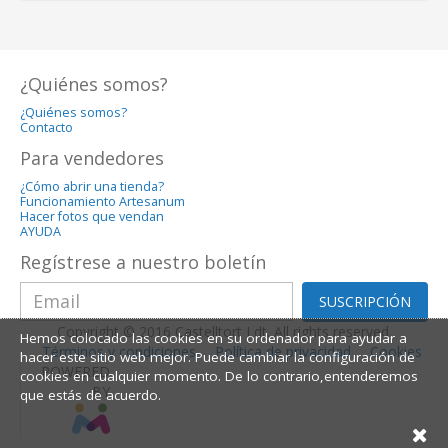
¿Quiénes somos?
¿Quiénes somos?
Contacto
Para vendedores
¿Cómo abrir una tienda?
Funcionamiento Artesanum
Hacer fotos que vendan
AYUDA
Regístrese a nuestro boletín
SUSCRIPCIÓN
Copyright © 2016 Castelltort Ldt. All rights reserved.
Hemos colocado las cookies en su ordenador para ayudar a
Términos y condiciones
Política de privacidad
Cookies
hacer este sitio web mejor. Puede cambiar la configuración de
POWERED
cookies en cualquier momento. De lo contrario,entenderemos
BY
que estás de acuerdo.