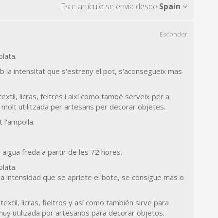
Este artículo se envía desde
Spain
Esconder
plata.
b la intensitat que s'estreny el pot, s'aconsegueix mas
xtil, licras, feltres i així como també serveix per a
s molt utilitzada per artesans per decorar objetes.
 l'ampolla.
aigua freda a partir de les 72 hores.
plata.
 la intensidad que se apriete el bote, se consigue mas o
extil, licras, fieltros y así como también sirve para
 muy utilizada por artesanos para decorar objetos.