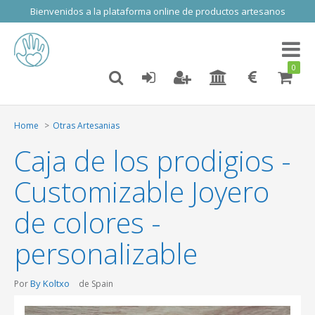
Bienvenidos a la plataforma online de productos artesanos
Toggl
naviga
0
Home
Otras Artesanias
Caja de los prodigios -
Customizable Joyero
de colores -
personalizable
By Koltxo
Por
de Spain