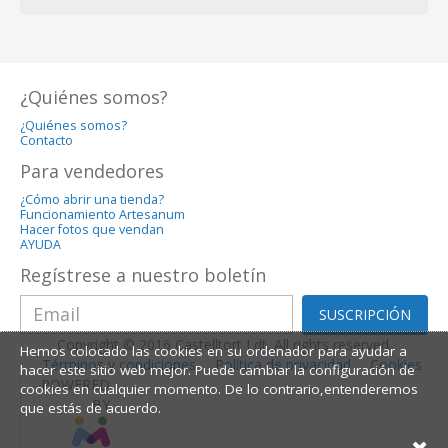
¿Quiénes somos?
¿Quiénes somos?
Contacto
Para vendedores
¿Cómo abrir una tienda?
Funcionamiento Artesanum
Hacer fotos que vendan
AYUDA
Regístrese a nuestro boletín
SUSCRIPCIÓN
Copyright © 2016 Castelltort Ldt. All rights reserved.
Hemos colocado las cookies en su ordenador para ayudar a
Términos y condiciones
Política de privacidad
Cookies
hacer este sitio web mejor. Puede cambiar la configuración de
POWERED
cookies en cualquier momento. De lo contrario,entenderemos
BY
que estás de acuerdo.