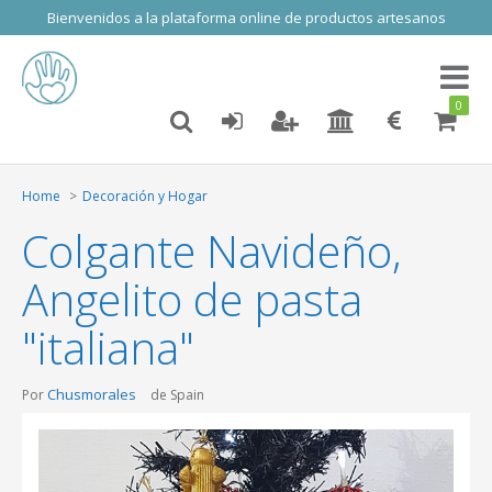
Bienvenidos a la plataforma online de productos artesanos
Toggl
naviga
0
Home
Decoración y Hogar
Colgante Navideño,
Angelito de pasta
"italiana"
Chusmorales
Por
de Spain