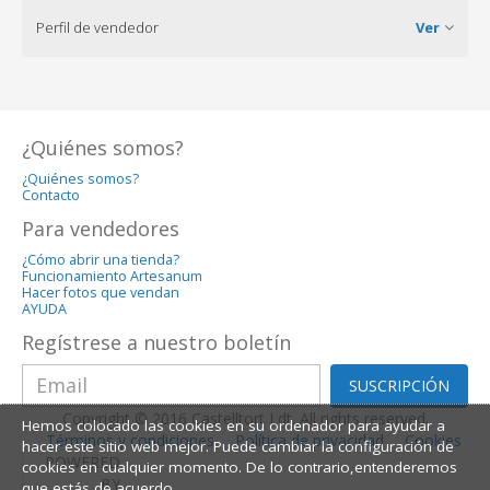
Perfil de vendedor
Ver
¿Quiénes somos?
¿Quiénes somos?
Contacto
Para vendedores
¿Cómo abrir una tienda?
Funcionamiento Artesanum
Hacer fotos que vendan
AYUDA
Regístrese a nuestro boletín
SUSCRIPCIÓN
Copyright © 2016 Castelltort Ldt. All rights reserved.
Hemos colocado las cookies en su ordenador para ayudar a
Términos y condiciones
Política de privacidad
Cookies
hacer este sitio web mejor. Puede cambiar la configuración de
POWERED
cookies en cualquier momento. De lo contrario,entenderemos
BY
que estás de acuerdo.