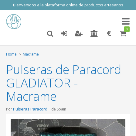
Bienvenidos a la plataforma online de productos artesanos
Toggl
naviga
0
Home
Macrame
Pulseras de Paracord
GLADIATOR -
Macrame
Pulseras Paracord
Por
de Spain