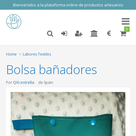
Bienvenidos a la plataforma online de productos artesanos
Toggl
naviga
0
Home
Labores Textiles
Bolsa bañadores
QXI.estrella
Por
de Spain