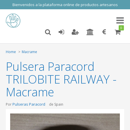
Bienvenidos a la plataforma online de productos artesanos
Toggl
naviga
0
Home
Macrame
Pulsera Paracord
TRILOBITE RAILWAY -
Macrame
Pulseras Paracord
Por
de Spain