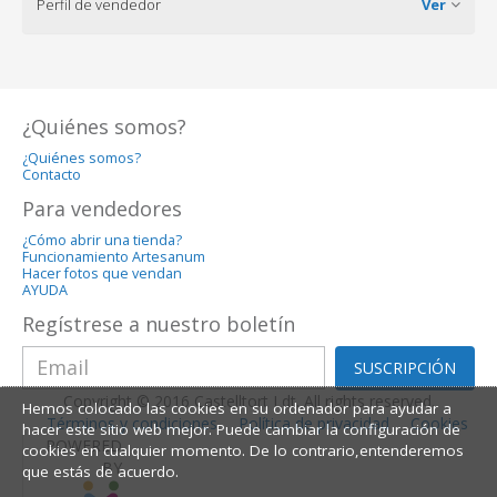
Perfil de vendedor
Ver
¿Quiénes somos?
¿Quiénes somos?
Contacto
Para vendedores
¿Cómo abrir una tienda?
Funcionamiento Artesanum
Hacer fotos que vendan
AYUDA
Regístrese a nuestro boletín
SUSCRIPCIÓN
Copyright © 2016 Castelltort Ldt. All rights reserved.
Hemos colocado las cookies en su ordenador para ayudar a
Términos y condiciones
Política de privacidad
Cookies
hacer este sitio web mejor. Puede cambiar la configuración de
POWERED
cookies en cualquier momento. De lo contrario,entenderemos
BY
que estás de acuerdo.