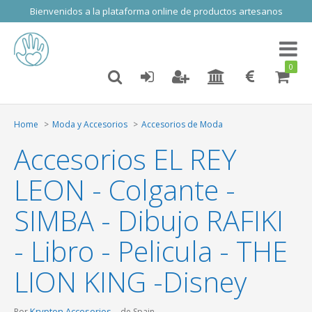
Bienvenidos a la plataforma online de productos artesanos
Toggl
naviga
0
Home
Moda y Accesorios
Accesorios de Moda
Accesorios EL REY
LEON - Colgante -
SIMBA - Dibujo RAFIKI
- Libro - Pelicula - THE
LION KING -Disney
Krypton Accesorios
Por
de Spain